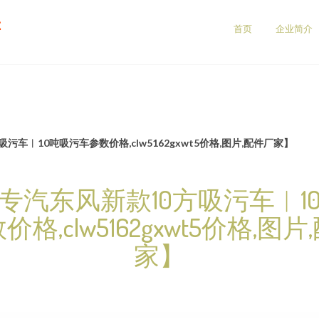
售
首页
企业简介
污车︱10吨吸污车参数价格,clw5162gxwt5价格,图片,配件厂家】
专汽东风新款10方吸污车︱1
格,clw5162gxwt5价格,图
家】