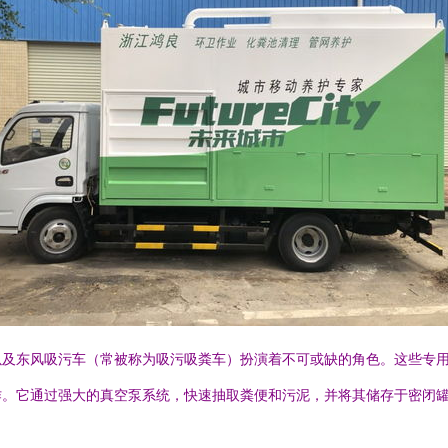
以及东风吸污车（常被称为吸污吸粪车）扮演着不可或缺的角色。这些专
作。它通过强大的真空泵系统，快速抽取粪便和污泥，并将其储存于密闭