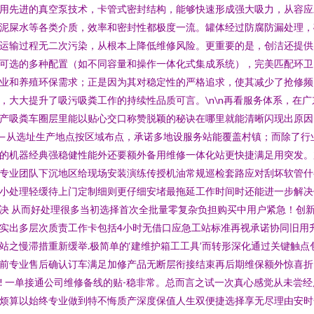
用先进的真空泵技术，卡管式密封结构，能够快速形成强大吸力，从容应
泥屎水等各类介质，效率和密封性都极度一流。罐体经过防腐防漏处理，
运输过程无二次污染，从根本上降低维修风险。更重要的是，创洁还提供
可选的多种配置（如不同容量和操作一体化式集成系统），完美匹配环卫
业和养殖环保需求；正是因为其对稳定性的严格追求，使其减少了抢修频
，大大提升了吸污吸粪工作的持续性品质可言。\n\n再看服务体系，在广
产吸粪车圈层里能以贴心交口称赞脱颖的秘诀在哪里就能清晰闪现出原因
—从选址生产地点按区域布点，承诺多地设服务站能覆盖村镇；而除了行
的机器经典强稳健性能外还要额外备用维修一体化站更快捷满足用突发。
专业团队下沉地区给现场安装演练传授机油常规巡检套路应对刮坏软管什
小处理轻缓待上门定制细则更仔细安堵最拖延工作时间时还能进一步解决
决 从而好处理很多当初选择首次全批量零复杂负担购买中用户紧急！创
实出多层次质责工作卡包括4小时无借口应急工站标准再视承诺协同旧用
站之慢滞措重新缓举.极简单的‘建维护箱工工具’而转形深化通过关键触点
前专业售后确认订车满足加修产品无断层衔接结束再后期维保额外惊喜折
! 一单接通公司维修备线的贴-稳非常。总而言之试一次真心感觉从未尝经
烦算以始终专业做到特不悔质产深度保值人生双便捷选择享无尽理由安时