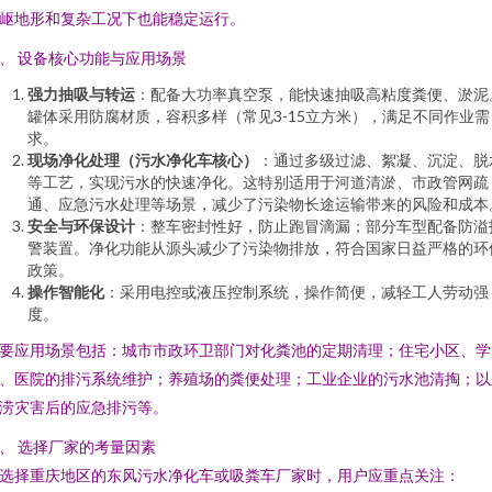
岖地形和复杂工况下也能稳定运行。
、 设备核心功能与应用场景
强力抽吸与转运
：配备大功率真空泵，能快速抽吸高粘度粪便、淤泥
罐体采用防腐材质，容积多样（常见3-15立方米），满足不同作业需
求。
现场净化处理（污水净化车核心）
：通过多级过滤、絮凝、沉淀、脱
等工艺，实现污水的快速净化。这特别适用于河道清淤、市政管网疏
通、应急污水处理等场景，减少了污染物长途运输带来的风险和成本
安全与环保设计
：整车密封性好，防止跑冒滴漏；部分车型配备防溢
警装置。净化功能从源头减少了污染物排放，符合国家日益严格的环
政策。
操作智能化
：采用电控或液压控制系统，操作简便，减轻工人劳动强
度。
要应用场景包括：城市市政环卫部门对化粪池的定期清理；住宅小区、学
、医院的排污系统维护；养殖场的粪便处理；工业企业的污水池清掏；以
涝灾害后的应急排污等。
、 选择厂家的考量因素
选择重庆地区的东风污水净化车或吸粪车厂家时，用户应重点关注：