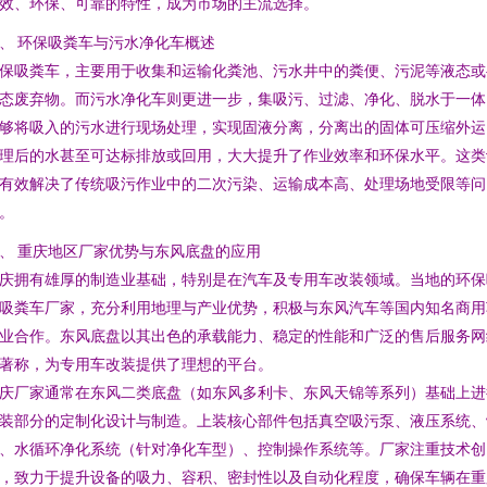
效、环保、可靠的特性，成为市场的主流选择。
、 环保吸粪车与污水净化车概述
保吸粪车，主要用于收集和运输化粪池、污水井中的粪便、污泥等液态或
态废弃物。而污水净化车则更进一步，集吸污、过滤、净化、脱水于一体
够将吸入的污水进行现场处理，实现固液分离，分离出的固体可压缩外运
理后的水甚至可达标排放或回用，大大提升了作业效率和环保水平。这类
有效解决了传统吸污作业中的二次污染、运输成本高、处理场地受限等问
。
、 重庆地区厂家优势与东风底盘的应用
庆拥有雄厚的制造业基础，特别是在汽车及专用车改装领域。当地的环保
吸粪车厂家，充分利用地理与产业优势，积极与东风汽车等国内知名商用
业合作。东风底盘以其出色的承载能力、稳定的性能和广泛的售后服务网
著称，为专用车改装提供了理想的平台。
庆厂家通常在东风二类底盘（如东风多利卡、东风天锦等系列）基础上进
装部分的定制化设计与制造。上装核心部件包括真空吸污泵、液压系统、
、水循环净化系统（针对净化车型）、控制操作系统等。厂家注重技术创
，致力于提升设备的吸力、容积、密封性以及自动化程度，确保车辆在重