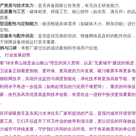
产资质与技术实力
：是否具备国家公告资质，有无自主研发能力。
品质量与工艺
：罐体材质、焊接工艺、核心部件（如水泵、液压件）的品
质量。
型适配性与定制能力
：能否根据具体需求（如罐体大小、附加功能）进行
定制。
后服务与配件供应
：是否提供完善的培训、维修网络及及时的配件供应，
于保障设备持续运行至关重要。
例与口碑
：考察厂家过往的成功案例和市场用户反馈。
、 行业发展趋势
着“绿水青山就是金山银山”理念的深入贯彻，以及“无废城市”建设的推进
卫设备正朝着更智能、更环保、更高效的方向发展。吸污吸粪车将更多地
物联网技术，实现作业监控与调度智能化；净化技术将更加高效节能，资
利用水平将进一步提高（如将处理后的污泥用于堆肥等）。重庆的环保设
家，依托东风等优质底盘和技术创新，有望在这一进程中扮演更加重要的
。
庆环保吸粪车及东风污水净化车厂家所提供的产品，是现代城市环境管理
要工具。它们不仅提升了环卫作业的效率和清洁度，更以切实的环保效益
力城市可持续发展，守护我们共同的生活环境。对于有采购需求的单位而